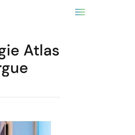
ie Atlas
orgue