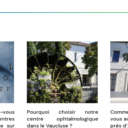
z-vous
Pourquoi choisir notre
Comme
tres
centre ophtalmologique
vous a
le sur
dans le Vaucluse ?
prés d’