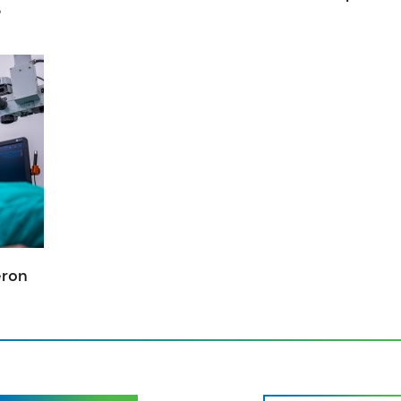
?
eron